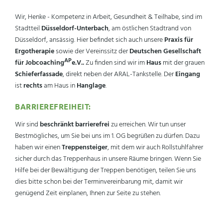
Wir, Henke - Kompetenz in Arbeit, Gesundheit & Teilhabe, sind im
Stadtteil
Düsseldorf-Unterbach
, am östlichen Stadtrand von
Düsseldorf, ansässig. Hier befindet sich auch unsere
Praxis für
Ergotherapie
sowie der Vereinssitz der
Deutschen Gesellschaft
AP
für Jobcoaching
e.V..
Zu finden sind wir im
Haus
mit der grauen
Schieferfassade
, direkt neben der ARAL-Tankstelle. Der
Eingang
ist
rechts
am Haus in
Hanglage
.
BARRIEREFREIHEIT:
Wir sind
beschränkt
barrierefrei
zu erreichen. Wir tun unser
Bestmögliches, um Sie bei uns im 1. OG begrüßen zu dürfen. Dazu
haben wir einen
Treppensteiger
, mit dem wir auch Rollstuhlfahrer
sicher durch das Treppenhaus in unsere Räume bringen. Wenn Sie
Hilfe bei der Bewältigung der Treppen benötigen, teilen Sie uns
dies bitte schon bei der Terminvereinbarung mit, damit wir
genügend Zeit einplanen, Ihnen zur Seite zu stehen.