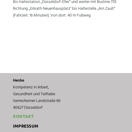
Bis Haltestation „Düsseldorf-Eller“ und weiter mit Buslinie 735
Richtung „Erkrath Neuenhausplatz“ bis Haltestelle „Am Zault“
(Fahrzeit: 16 Minuten). Von dort: 40 m Fußweg.
Henke
Kompetenz in Arbeit,
Gesundheit und Teilhabe
Gerresheimer Landstraße 69
40627 Düsseldorf
KONTAKT
IMPRESSUM