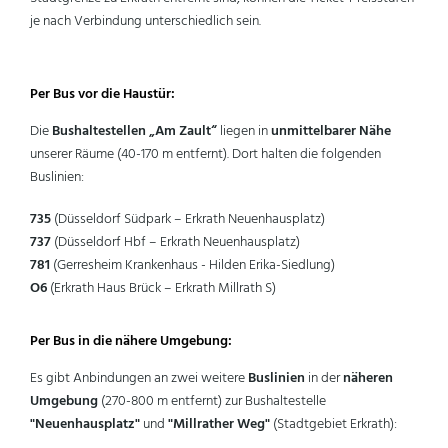
je nach Verbindung unterschiedlich sein.
Per Bus vor die Haustür:
Die
Bushaltestellen „Am Zault“
liegen in
unmittelbarer Nähe
unserer Räume (40-170 m entfernt). Dort halten die folgenden
Buslinien:
735
(Düsseldorf Südpark – Erkrath Neuenhausplatz)
737
(Düsseldorf Hbf – Erkrath Neuenhausplatz)
781
(Gerresheim Krankenhaus - Hilden Erika-Siedlung)
O6
(Erkrath Haus Brück – Erkrath Millrath S)
Per Bus in die nähere Umgebung:
Es gibt Anbindungen an zwei weitere
Buslinien
in der
näheren
Umgebung
(270-800 m entfernt) zur Bushaltestelle
"Neuenhausplatz"
und
"Millrather Weg"
(Stadtgebiet Erkrath):