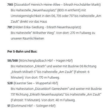
780
(Düsseldorf Heinrich-Heine-Allee – Erkrath Hochdahler Markt)
Bis Haltestelle „Neuenhausplatz“ (800 m entfernt) mit
Umsteigemöglichkeit in den 06, 735 oder 737 bis Haltestelle „Am
Zault“ direkt vor das Haus
781
(Hilden Erika-Siedlung - Erkrath Neuenhausplatz)
Bis Haltestelle“ Millrather Weg“. Von dort: 270 m Fußweg zu
unseren Räumlichkeiten
Per S-Bahn und Bus:
S8/S68
(Mönchengladbach Hbf – Hagen Hbf)
Bis Haltestation „Erkrath“ und weiter mit Buslinie 06 Richtung
„Erkrath Millrath S“ bis Haltestelle „Am Zault“ (Fahrzeit: 6
Minuten). Von dort: 170 m Fußweg.
S28
(Kaarster See – Wuppertal Hbf)
Bis Haltestation „Düsseldorf-Gerresheim“ und weiter mit Buslinie
737 Richtung „Erkrath Neuenhausplatz“ bis Haltestelle „Am Zault“
(Fahrzeit: 11 Minuten). Von dort: 40 m Fußweg.
S1
(Dortmund Hbf – Solingen Hbf)